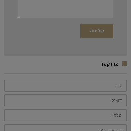
צרו קשר
שם
דוא"ל
טלפון
ההודעה
שלך