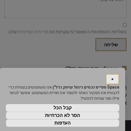
בשליחת הטופס את/ה מאשר/ת שקראת את
מדיניות הפרטיות
שלנו.
שליחה
eSpace ייזום ושיווק נדל"ן
×
Space ספייס נכסים ניהול שיווק נדל"ן
אנו משתמשים בעוגיות כדי
הנו בוטיק השקעות הנדל"ן אנו חרטנו על דגנלו כמה
להבטיח את תפקוד האתר ולשפר את חוויית המשתמש. אפשר לבחור
עקרונות יסוד: מקצועיות, אמינות ושירות
–
אנו מזמינים
אילו סוגי עוגיות להפעיל.
אותך להצטרף לחוג לקוחותינו ולבחון אותנו בעצמך
.
קבל הכל
הסר לא הכרחיות
העדפות
בשיתוף עם וובישראל - בניית אתר תדמית בזול
מדיניות הפרטיות